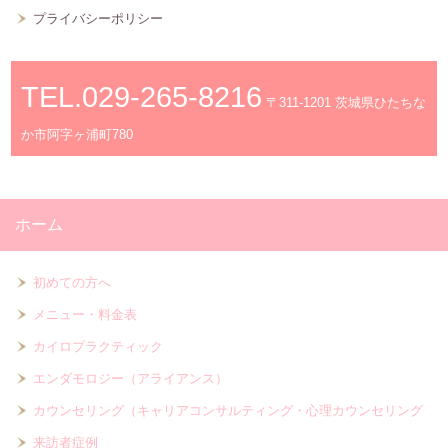
プライバシーポリシー
お問い合わせ
アクセス
TEL.029-265-8216
〒311-1201 茨城県ひたちな
か市阿字ヶ浦町780
ホーム
初めての方へ
メニュー・料金表
カイロプラクティック
エンダモロジー（アライアンス）
カウンセリング（キャリアコンサルティング・心理カウンセリング
来訪者症例