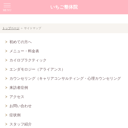
いちご整体院
MENU
初めての方へ
トップページ
＞ サイトマップ
スタッフ紹介
初めての方へ
カイロプラクティック
メニュー・料金表
カイロプラクティック
エンダモロジー
エンダモロジー（アライアンス）
カウンセリング（キャリアコンサルティング・心理カウン
カウンセリング（キャリアコンサルティング・心理カウンセリング
セリング）
来訪者症例
メニュー・料金表
アクセス
お問い合わせ
来訪者症例
症状例
症状例
スタッフ紹介